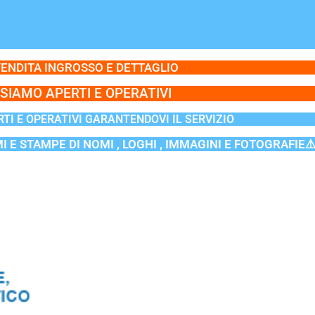
ENDITA INGROSSO E DETTAGLIO
SIAMO APERTI E OPERATIVI
TI E OPERATIVI GARANTENDOVI IL SERVIZIO
MI E STAMPE DI NOMI , LOGHI , IMMAGINI E FOTOGRAFIE⚠