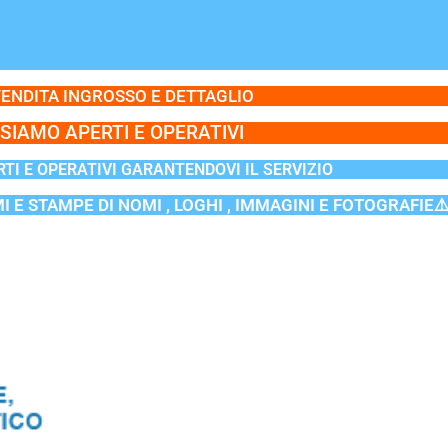
ENDITA INGROSSO E DETTAGLIO
SIAMO APERTI E OPERATIVI
TI E OPERATIVI GARANTENDOVI IL SERVIZIO
MI E STAMPE DI NOMI , LOGHI , IMMAGINI E FOTOGRAFIE⚠