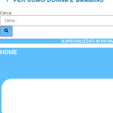
Cerca
⚠️SPECIALIZZATI IN RICA
HOME
Flyout
Menu