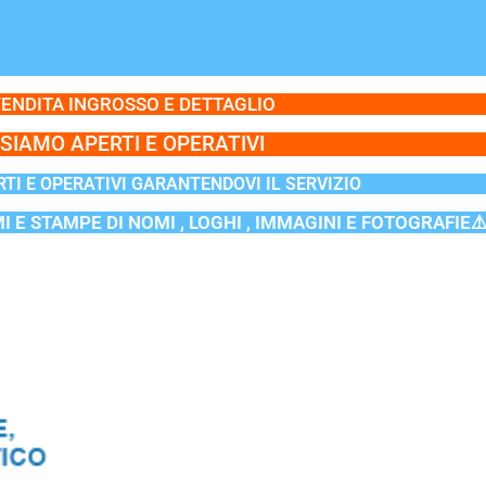
ENDITA INGROSSO E DETTAGLIO
SIAMO APERTI E OPERATIVI
TI E OPERATIVI GARANTENDOVI IL SERVIZIO
MI E STAMPE DI NOMI , LOGHI , IMMAGINI E FOTOGRAFIE⚠