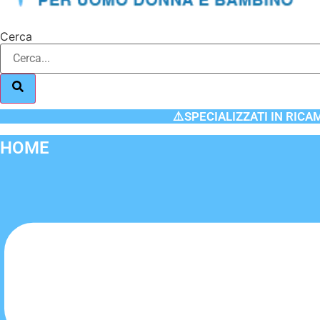
Cerca
⚠️SPECIALIZZATI IN RICA
HOME
Flyout
Menu