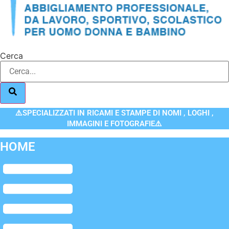
Cerca
⚠️SPECIALIZZATI IN RICAMI E STAMPE DI NOMI , LOGHI ,
IMMAGINI E FOTOGRAFIE⚠️
HOME
Flyout
Menu