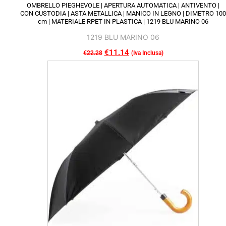
OMBRELLO PIEGHEVOLE | APERTURA AUTOMATICA | ANTIVENTO |
CON CUSTODIA | ASTA METALLICA | MANICO IN LEGNO | DIMETRO 100
cm | MATERIALE RPET IN PLASTICA | 1219 BLU MARINO 06
1219 BLU MARINO 06
Il
€
11.14
Il
€
22.28
(Iva Inclusa)
Questo
prezzo
prezzo
prodotto
originale
attuale
ha
era:
è:
più
€22.28.
€11.14.
varianti.
Le
opzioni
possono
essere
scelte
nella
pagina
del
prodotto