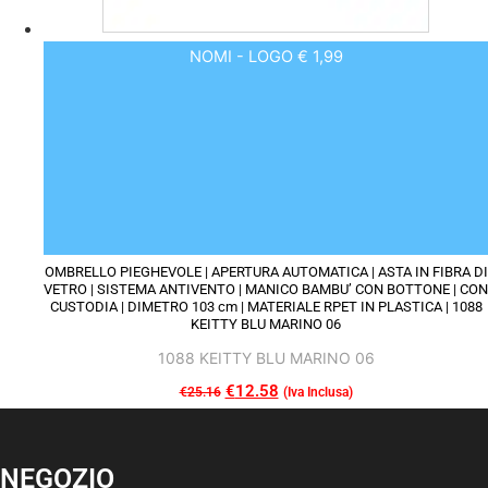
NOMI - LOGO € 1,99
OMBRELLO PIEGHEVOLE | APERTURA AUTOMATICA | ASTA IN FIBRA DI
VETRO | SISTEMA ANTIVENTO | MANICO BAMBU’ CON BOTTONE | CON
CUSTODIA | DIMETRO 103 cm | MATERIALE RPET IN PLASTICA | 1088
KEITTY BLU MARINO 06
1088 KEITTY BLU MARINO 06
Il
€
12.58
Il
€
25.16
(Iva Inclusa)
Questo
prezzo
prezzo
prodotto
originale
attuale
NEGOZIO
ha