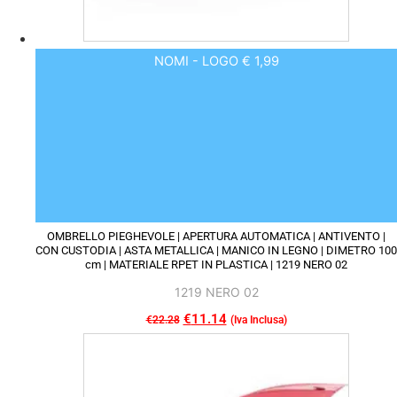
NOMI - LOGO € 1,99
OMBRELLO PIEGHEVOLE | APERTURA AUTOMATICA | ANTIVENTO |
CON CUSTODIA | ASTA METALLICA | MANICO IN LEGNO | DIMETRO 100
cm | MATERIALE RPET IN PLASTICA | 1219 NERO 02
1219 NERO 02
Il
€
11.14
Il
€
22.28
(Iva Inclusa)
Questo
prezzo
prezzo
prodotto
originale
attuale
ha