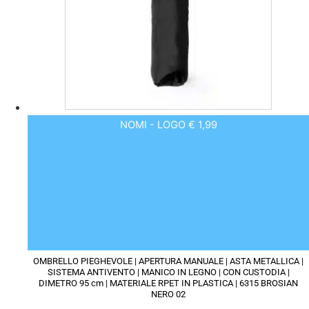
scelte
nella
pagina
del
prodotto
NOMI - LOGO € 1,99
OMBRELLO PIEGHEVOLE | APERTURA MANUALE | ASTA METALLICA |
SISTEMA ANTIVENTO | MANICO IN LEGNO | CON CUSTODIA |
DIMETRO 95 cm | MATERIALE RPET IN PLASTICA | 6315 BROSIAN
NERO 02