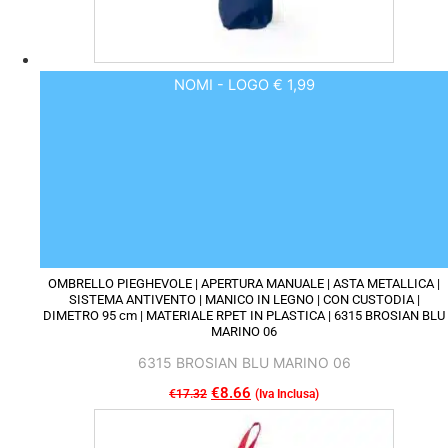
prodotto
NOMI - LOGO € 1,99
OMBRELLO PIEGHEVOLE | APERTURA MANUALE | ASTA METALLICA |
SISTEMA ANTIVENTO | MANICO IN LEGNO | CON CUSTODIA |
DIMETRO 95 cm | MATERIALE RPET IN PLASTICA | 6315 BROSIAN BLU
MARINO 06
6315 BROSIAN BLU MARINO 06
Il
€
8.66
Il
€
17.32
(Iva Inclusa)
Questo
prezzo
prezzo
prodotto