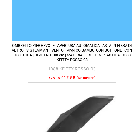
OMBRELLO PIEGHEVOLE | APERTURA AUTOMATICA | ASTA IN FIBRA DI
VETRO | SISTEMA ANTIVENTO | MANICO BAMBU’ CON BOTTONE | CON
CUSTODIA | DIMETRO 103 cm | MATERIALE RPET IN PLASTICA | 1088
KEITTY ROSSO 03
1088 KEITTY ROSSO 03
Il
€
12.58
Il
€
25.16
(Iva Inclusa)
Questo
prezzo
prezzo
prodotto
originale
attuale
ha
era:
è:
più
€25.16.
€12.58.
varianti.
Le
opzioni