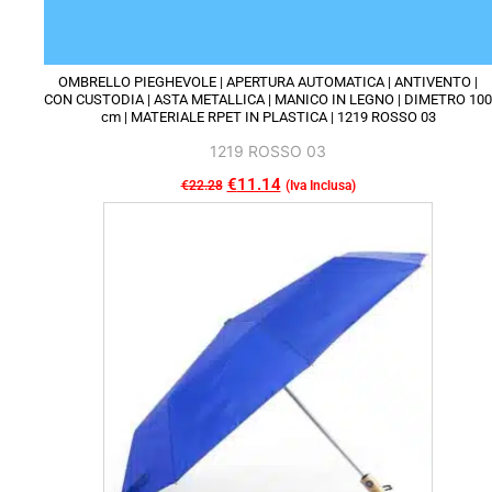
OMBRELLO PIEGHEVOLE | APERTURA AUTOMATICA | ANTIVENTO |
CON CUSTODIA | ASTA METALLICA | MANICO IN LEGNO | DIMETRO 100
cm | MATERIALE RPET IN PLASTICA | 1219 ROSSO 03
1219 ROSSO 03
Il
€
11.14
Il
€
22.28
(Iva Inclusa)
Questo
prezzo
prezzo
prodotto
originale
attuale
ha
era:
è:
più
€22.28.
€11.14.
varianti.
Le
opzioni
possono
essere
scelte
nella