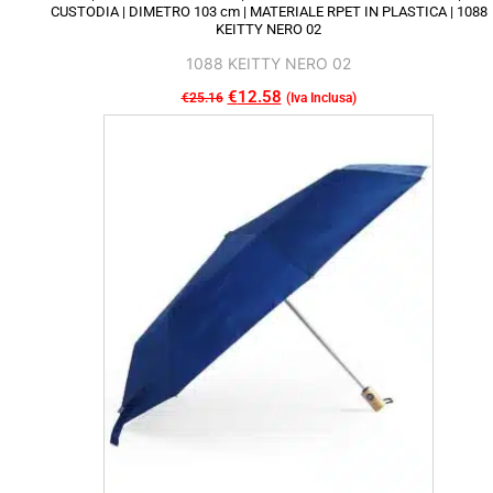
CUSTODIA | DIMETRO 103 cm | MATERIALE RPET IN PLASTICA | 1088
KEITTY NERO 02
1088 KEITTY NERO 02
Il
€
12.58
Il
€
25.16
(Iva Inclusa)
Questo
prezzo
prezzo
prodotto
originale
attuale
ha
era:
è:
più
€25.16.
€12.58.
varianti.
Le
opzioni
possono
essere
scelte
nella
pagina
del
prodotto