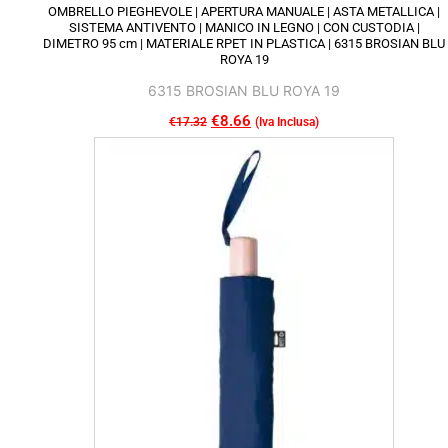
OMBRELLO PIEGHEVOLE | APERTURA MANUALE | ASTA METALLICA |
SISTEMA ANTIVENTO | MANICO IN LEGNO | CON CUSTODIA |
DIMETRO 95 cm | MATERIALE RPET IN PLASTICA | 6315 BROSIAN BLU
ROYA 19
6315 BROSIAN BLU ROYA 19
Il
€
8.66
Il
€
17.32
(Iva Inclusa)
Questo
prezzo
prezzo
prodotto
originale
attuale
ha
era:
è:
più
€17.32.
€8.66.
varianti.
Le
opzioni
possono
essere
scelte
nella
pagina
del