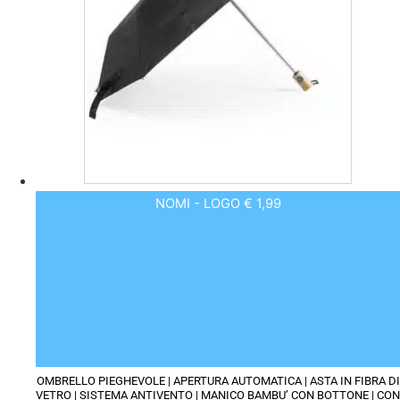
possono
essere
scelte
nella
pagina
del
prodotto
NOMI - LOGO € 1,99
OMBRELLO PIEGHEVOLE | APERTURA AUTOMATICA | ASTA IN FIBRA DI
VETRO | SISTEMA ANTIVENTO | MANICO BAMBU’ CON BOTTONE | CON