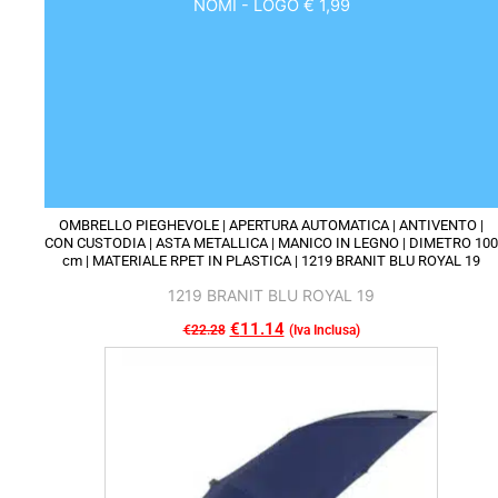
NOMI - LOGO € 1,99
OMBRELLO PIEGHEVOLE | APERTURA AUTOMATICA | ANTIVENTO |
CON CUSTODIA | ASTA METALLICA | MANICO IN LEGNO | DIMETRO 100
cm | MATERIALE RPET IN PLASTICA | 1219 BRANIT BLU ROYAL 19
1219 BRANIT BLU ROYAL 19
Il
€
11.14
Il
€
22.28
(Iva Inclusa)
Questo
prezzo
prezzo
prodotto
originale
attuale
ha
era:
è:
più
€22.28.
€11.14.
varianti.
Le