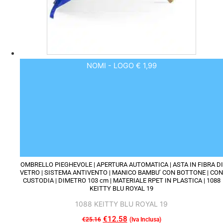
pagina
del
prodotto
NOMI - LOGO € 1,99
OMBRELLO PIEGHEVOLE | APERTURA AUTOMATICA | ASTA IN FIBRA DI
VETRO | SISTEMA ANTIVENTO | MANICO BAMBU’ CON BOTTONE | CON
CUSTODIA | DIMETRO 103 cm | MATERIALE RPET IN PLASTICA | 1088
KEITTY BLU ROYAL 19
1088 KEITTY BLU ROYAL 19
Il
€
12.58
Il
€
25.16
(Iva Inclusa)