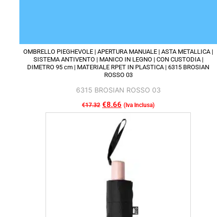
OMBRELLO PIEGHEVOLE | APERTURA MANUALE | ASTA METALLICA |
SISTEMA ANTIVENTO | MANICO IN LEGNO | CON CUSTODIA |
DIMETRO 95 cm | MATERIALE RPET IN PLASTICA | 6315 BROSIAN
ROSSO 03
6315 BROSIAN ROSSO 03
Il
€
8.66
Il
€
17.32
(Iva Inclusa)
Questo
prezzo
prezzo
prodotto
originale
attuale
ha
era:
è:
più
€17.32.
€8.66.
varianti.
Le
opzioni
possono
essere