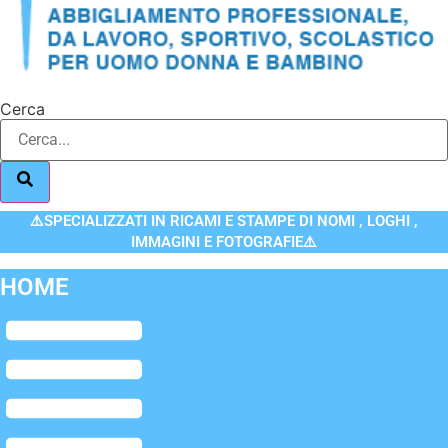
Cerca
⚠️SPECIALIZZATI IN RICAMI E STAMPE DI NOMI , LOGHI ,
IMMAGINI E FOTOGRAFIE⚠️
HOME
Flyout
Menu