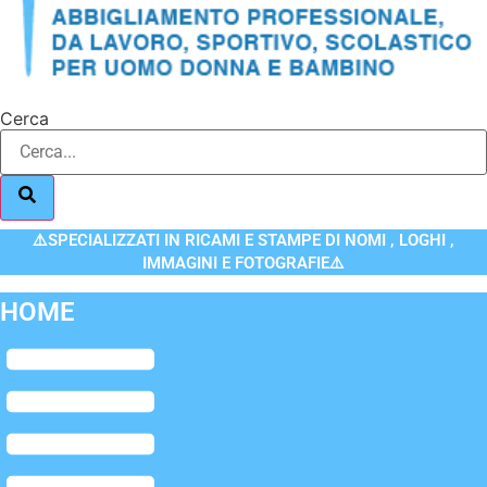
Cerca
⚠️SPECIALIZZATI IN RICAMI E STAMPE DI NOMI , LOGHI ,
IMMAGINI E FOTOGRAFIE⚠️
HOME
Flyout
Menu