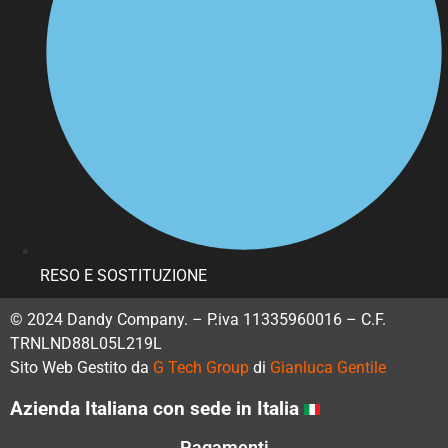
RESO E SOSTITUZIONE
© 2024 Dandy Company. – P.iva 11335960016 – C.F.
TRNLND88L05L219L
Sito Web Gestito da
G Tech Group
di
Gianluca Gentile
Azienda Italiana con sede in Italia
Pagamenti