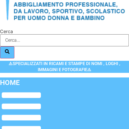
Cerca
⚠️SPECIALIZZATI IN RICAMI E STAMPE DI NOMI , LOGHI ,
IMMAGINI E FOTOGRAFIE⚠️
HOME
Flyout
Menu