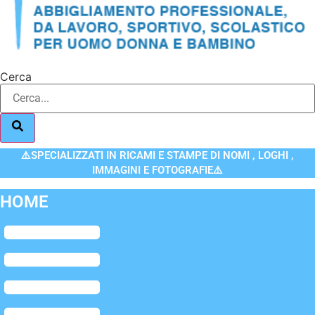
Cerca
⚠️SPECIALIZZATI IN RICAMI E STAMPE DI NOMI , LOGHI ,
IMMAGINI E FOTOGRAFIE⚠️
HOME
Flyout
Menu