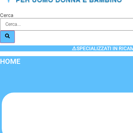
Cerca
⚠️SPECIALIZZATI IN RICA
HOME
Flyout
Menu