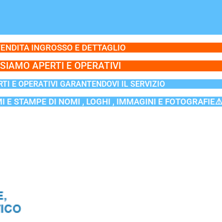
ENDITA INGROSSO E DETTAGLIO
SIAMO APERTI E OPERATIVI
TI E OPERATIVI GARANTENDOVI IL SERVIZIO
MI E STAMPE DI NOMI , LOGHI , IMMAGINI E FOTOGRAFIE⚠