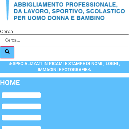
Cerca
⚠️SPECIALIZZATI IN RICAMI E STAMPE DI NOMI , LOGHI ,
IMMAGINI E FOTOGRAFIE⚠️
HOME
Flyout
Menu