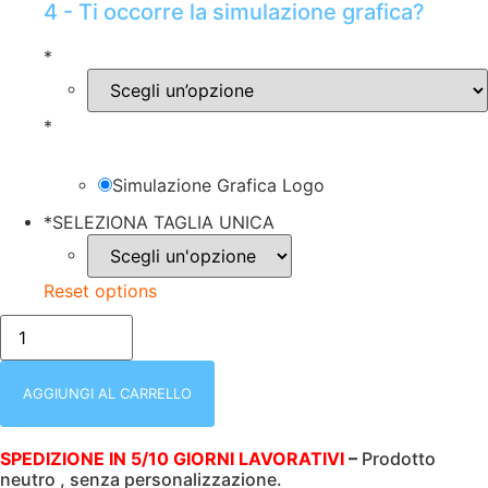
4 - Ti occorre la simulazione grafica?
*
*
Simulazione Grafica Logo
*
SELEZIONA TAGLIA UNICA
Reset options
20456
LECRER
NERO
MAKITO
|
AGGIUNGI AL CARRELLO
TAZZA
IN
ACCIAIO
SPEDIZIONE IN 5/10 GIORNI LAVORATIVI
–
Prodotto
INOX
neutro , senza personalizzazione.
300