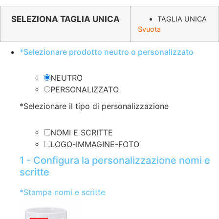
prezzo
prezzo
originale
attuale
SELEZIONA TAGLIA UNICA
TAGLIA UNICA
Svuota
era:
è:
€7.38.
€3.69.
*
Selezionare prodotto neutro o personalizzato
NEUTRO
PERSONALIZZATO
*
Selezionare il tipo di personalizzazione
NOMI E SCRITTE
LOGO-IMMAGINE-FOTO
1 - Configura la personalizzazione nomi e
scritte
*
Stampa nomi e scritte