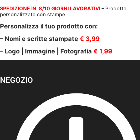
ML
|
SPEDIZIONE IN 8/10 GIORNI LAVORATIVI
–
Prodotto
CON
personalizzato con stampe
MANICO
E
Personalizza il tuo prodotto con:
MOSCETTONE
quantità
– Nomi e scritte stampate
€ 3,99
– Logo | Immagine | Fotografia
€ 1,99
NEGOZIO