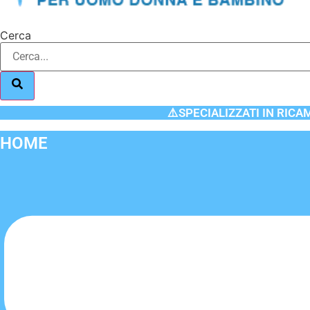
Cerca
⚠️SPECIALIZZATI IN RICA
HOME
Flyout
Menu