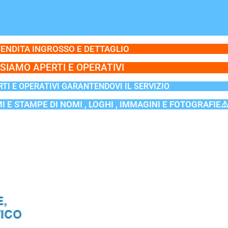
ENDITA INGROSSO E DETTAGLIO
SIAMO APERTI E OPERATIVI
TI E OPERATIVI GARANTENDOVI IL SERVIZIO
MI E STAMPE DI NOMI , LOGHI , IMMAGINI E FOTOGRAFIE⚠