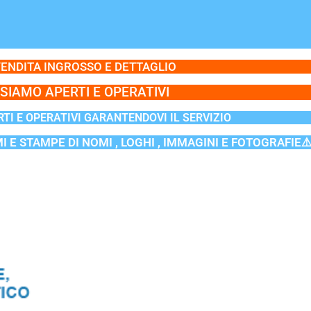
ENDITA INGROSSO E DETTAGLIO
SIAMO APERTI E OPERATIVI
TI E OPERATIVI GARANTENDOVI IL SERVIZIO
MI E STAMPE DI NOMI , LOGHI , IMMAGINI E FOTOGRAFIE⚠