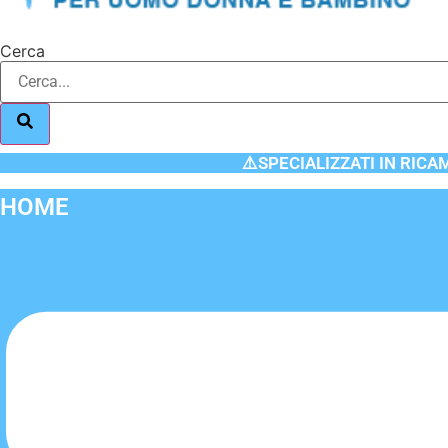
Cerca
⚠️SPECIALIZZATI IN RICA
HOME
Flyout
Menu