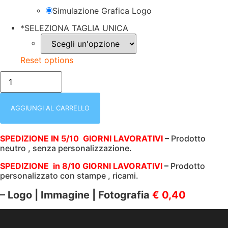
Simulazione Grafica Logo
*
SELEZIONA TAGLIA UNICA
Reset options
4345
NERO
02
ZUFER
|
AGGIUNGI AL CARRELLO
PENNA
A
SFERA
SPEDIZIONE IN 5/10 GIORNI LAVORATIVI
–
Prodotto
quantità
neutro , senza personalizzazione.
SPEDIZIONE in 8/10 GIORNI LAVORATIVI
–
Prodotto
personalizzato con stampe , ricami.
– Logo | Immagine | Fotografia
€ 0,40