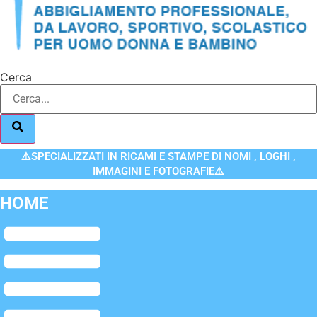
Cerca
⚠️SPECIALIZZATI IN RICAMI E STAMPE DI NOMI , LOGHI ,
IMMAGINI E FOTOGRAFIE⚠️
HOME
Flyout
Menu