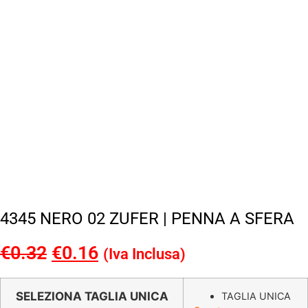
4345 NERO 02 ZUFER | PENNA A SFERA
€
0.32
Il
€
0.16
Il
(Iva Inclusa)
prezzo
prezzo
originale
attuale
SELEZIONA TAGLIA UNICA
TAGLIA UNICA