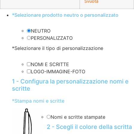
Svuota
era:
è:
€0.32.
€0.16.
*
Selezionare prodotto neutro o personalizzato
NEUTRO
PERSONALIZZATO
*
Selezionare il tipo di personalizzazione
NOMI E SCRITTE
LOGO-IMMAGINE-FOTO
1 - Configura la personalizzazione nomi e
scritte
*
Stampa nomi e scritte
Nomi e scritte stampate
2 - Scegli il colore della scritta