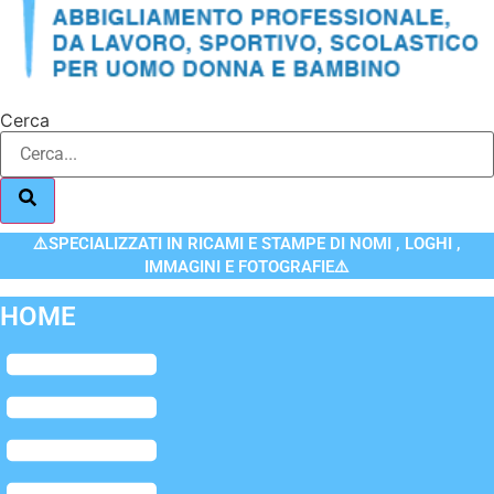
Cerca
⚠️SPECIALIZZATI IN RICAMI E STAMPE DI NOMI , LOGHI ,
IMMAGINI E FOTOGRAFIE⚠️
HOME
Flyout
Menu