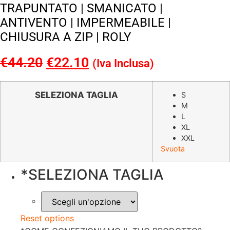
TRAPUNTATO | SMANICATO |
ANTIVENTO | IMPERMEABILE |
CHIUSURA A ZIP | ROLY
€
44.20
Il
€
22.10
Il
(Iva Inclusa)
prezzo
prezzo
originale
attuale
SELEZIONA TAGLIA
S
M
era:
è:
L
€44.20.
€22.10.
XL
XXL
Svuota
*
SELEZIONA TAGLIA
Reset options