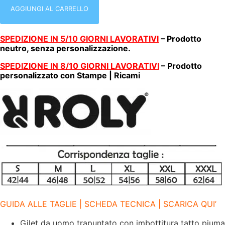
|
OSLO
AGGIUNGI AL CARRELLO
|
GILET
UOMO
SPEDIZIONE IN 5/10 GIORNI LAVORATIVI
– Prodotto
|
neutro, senza personalizzazione.
TRAPUNTATO
|
SMANICATO
SPEDIZIONE IN 8/10 GIORNI LAVORATIVI
– Prodotto
|
personalizzato con Stampe | Ricami
ANTIVENTO
|
IMPERMEABILE
|
CHIUSURA
A
ZIP
|
ROLY
quantità
GUIDA ALLE TAGLIE | SCHEDA TECNICA | SCARICA QUI’
Gilet da uomo trapuntato con imbottitura tatto piuma