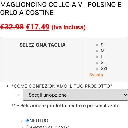
MAGLIONCINO COLLO A V | POLSINO E
ORLO A COSTINE
€
32.98
Il
€
17.49
Il
(Iva Inclusa)
prezzo
prezzo
originale
attuale
SELEZIONA TAGLIA
S
M
era:
è:
L
€32.98.
€17.49.
XL
XXL
Svuota
*
COME CONFEZIONIAMO IL TUO PRODOTTO?
*
1 - Selezionare prodotto neutro o personalizzato
NEUTRO
PERSONALIZZATO