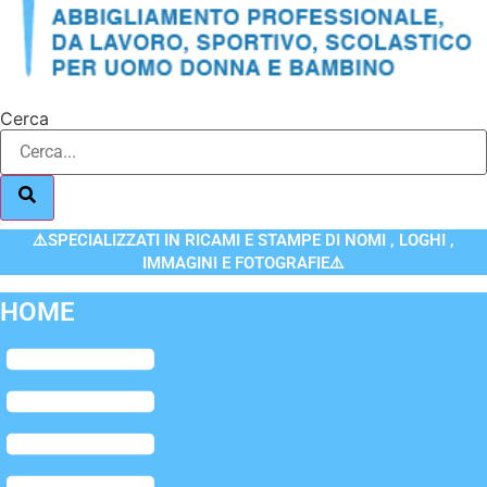
Cerca
⚠️SPECIALIZZATI IN RICAMI E STAMPE DI NOMI , LOGHI ,
IMMAGINI E FOTOGRAFIE⚠️
HOME
Flyout
Menu