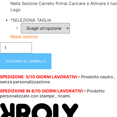
Nella Sezione Carrello Potrai Caricare e Attivare il tuo
Logo
*
SELEZIONA TAGLIA
Reset options
8417
HILUX
GRIGIO
231
ROLY
AGGIUNGI AL CARRELLO
|
MAGLIONCINO
COLLO
SPEDIZONE 5/10 GIORNI LAVORATIVI
–
Prodotto neutro ,
A
senza personalizzazione.
V
|
POLSINO
SPEDIZIONE IN 8/10 GIORNI LAVORATIVI
–
Prodotto
E
personalizzato con stampe , ricami.
ORLO
A
COSTINE
quantità