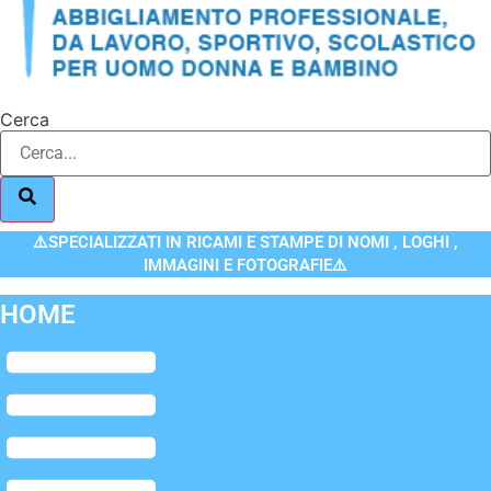
Cerca
⚠️SPECIALIZZATI IN RICAMI E STAMPE DI NOMI , LOGHI ,
IMMAGINI E FOTOGRAFIE⚠️
HOME
Flyout
Menu