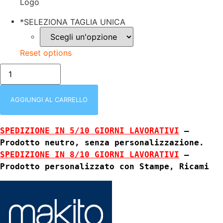
Logo
*
SELEZIONA TAGLIA UNICA
Reset options
9212
BANDANA
GARFY
MAKITO
NERA
AGGIUNGI AL CARRELLO
|
MISTO
COTONE
SPEDIZIONE IN 5/10 GIORNI LAVORATIVI
 – 
|
REGOLAZIONE
Prodotto neutro, senza personalizzazione.
POSTERIORE
SPEDIZIONE IN 8/10 GIORNI LAVORATIVI
 – 
CON
LACCETTI
Prodotto personalizzato con Stampe, Ricami
quantità