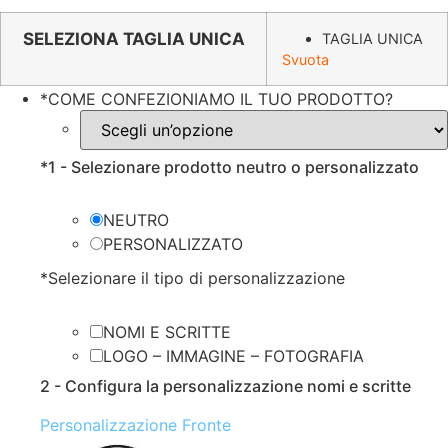
prezzo
prezzo
originale
attuale
SELEZIONA TAGLIA UNICA
TAGLIA UNICA
Svuota
era:
è:
€3.49.
€1.69.
*
COME CONFEZIONIAMO IL TUO PRODOTTO?
*
1 - Selezionare prodotto neutro o personalizzato
NEUTRO
PERSONALIZZATO
*
Selezionare il tipo di personalizzazione
NOMI E SCRITTE
LOGO – IMMAGINE – FOTOGRAFIA
2 - Configura la personalizzazione nomi e scritte
Personalizzazione Fronte