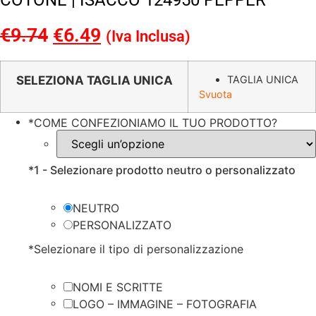
COTONE | ISACCO 124950 PEPPER
€
9.74
Il
€
6.49
Il
(Iva Inclusa)
prezzo
prezzo
originale
attuale
SELEZIONA TAGLIA UNICA
TAGLIA UNICA
Svuota
era:
è:
€9.74.
€6.49.
*
COME CONFEZIONIAMO IL TUO PRODOTTO?
*
1 - Selezionare prodotto neutro o personalizzato
NEUTRO
PERSONALIZZATO
*
Selezionare il tipo di personalizzazione
NOMI E SCRITTE
LOGO – IMMAGINE – FOTOGRAFIA