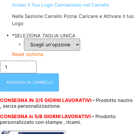
Inviaci il Tuo Logo Caricandolo nel Carrello
Nella Sezione Carrello Potrai Caricare e Attivare il tuo
Logo
*
SELEZIONA TAGLIA UNICA
Reset options
BANDANA
|
TAGLIA
UNICA
|
AGGIUNGI AL CARRELLO
CON
REGOLAZIONE
POSTERIORE
CONSEGNA IN 3/5 GIORNI LAVORATIVI
–
Prodotto neutro
|
, senza personalizzazione.
100%
COTONE
|
CONSEGNA in 5/8 GIORNI LAVORATIVI
–
Prodotto
ISACCO
personalizzato con stampe , ricami.
124950
PEPPER