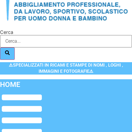
Cerca
⚠️SPECIALIZZATI IN RICAMI E STAMPE DI NOMI , LOGHI ,
IMMAGINI E FOTOGRAFIE⚠️
HOME
Flyout
Menu