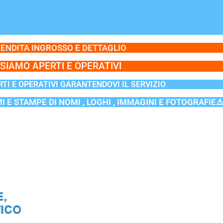
ENDITA INGROSSO E DETTAGLIO
SIAMO APERTI E OPERATIVI
TI E OPERATIVI GARANTENDOVI IL SERVIZIO
MI E STAMPE DI NOMI , LOGHI , IMMAGINI E FOTOGRAFIE⚠