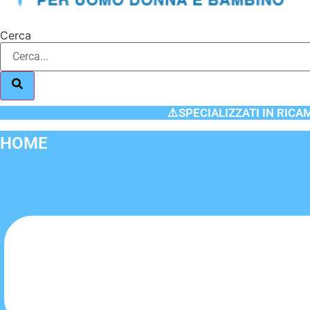
Cerca
⚠️SPECIALIZZATI IN RICA
HOME
Flyout
Menu