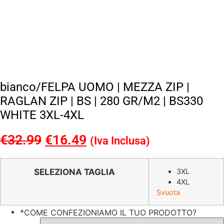
bianco/FELPA UOMO | MEZZA ZIP |
RAGLAN ZIP | BS | 280 GR/M2 | BS330
WHITE 3XL-4XL
€
32.99
Il
€
16.49
Il
(Iva Inclusa)
prezzo
prezzo
originale
attuale
SELEZIONA TAGLIA
3XL
4XL
era:
è:
Svuota
€32.99.
€16.49.
*
COME CONFEZIONIAMO IL TUO PRODOTTO?