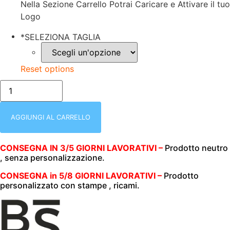
Nella Sezione Carrello Potrai Caricare e Attivare il tuo
Logo
*
SELEZIONA TAGLIA
Reset options
bianco/FELPA
UOMO
|
MEZZA
ZIP
AGGIUNGI AL CARRELLO
|
RAGLAN
ZIP
CONSEGNA IN 3/5 GIORNI LAVORATIVI –
Prodotto neutro
|
, senza personalizzazione.
BS
|
280
CONSEGNA in 5/8 GIORNI LAVORATIVI –
Prodotto
GR/M2
personalizzato con stampe , ricami.
|
BS330
WHITE
3XL-
4XL