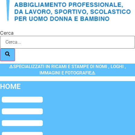
Cerca
⚠️SPECIALIZZATI IN RICAMI E STAMPE DI NOMI , LOGHI ,
IMMAGINI E FOTOGRAFIE⚠️
HOME
Flyout
Menu