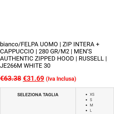
bianco/FELPA UOMO | ZIP INTERA +
CAPPUCCIO | 280 GR/M2 | MEN’S
AUTHENTIC ZIPPED HOOD | RUSSELL |
JE266M WHITE 30
€
63.38
Il
€
31.69
Il
(Iva Inclusa)
prezzo
prezzo
originale
attuale
SELEZIONA TAGLIA
XS
S
era:
è:
M
€63.38.
€31.69.
L