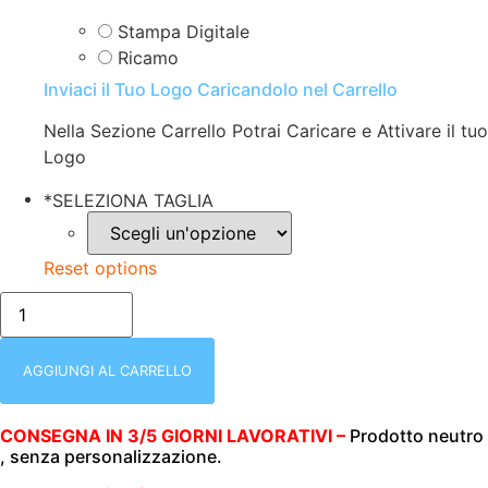
Stampa Digitale
Ricamo
Inviaci il Tuo Logo Caricandolo nel Carrello
Nella Sezione Carrello Potrai Caricare e Attivare il tuo
Logo
*
SELEZIONA TAGLIA
Reset options
bianco/FELPA
UOMO
|
ZIP
INTERA
AGGIUNGI AL CARRELLO
+
CAPPUCCIO
|
CONSEGNA IN 3/5 GIORNI LAVORATIVI –
Prodotto neutro
280
, senza personalizzazione.
GR/M2
|