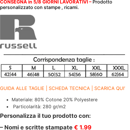
MEN'S
CONSEGNA in 5/8 GIORNI LAVORATIVI –
Prodotto
AUTHENTIC
personalizzato con stampe , ricami.
ZIPPED
HOOD
|
RUSSELL
|
JE266M
WHITE
30
quantità
GUIDA ALLE TAGLIE | SCHEDA TECNICA | SCARICA QUI’
Materiale: 80% Cotone 20% Polyestere
Particolarità: 280 gr/m2
Personalizza il tuo prodotto con:
– Nomi e scritte stampate
€ 1.99