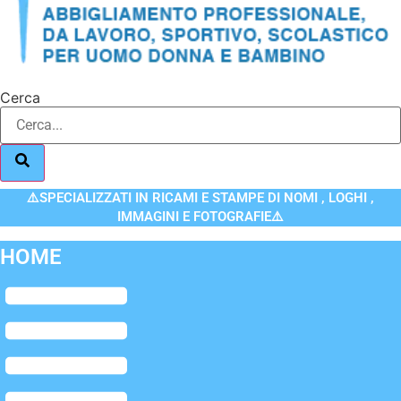
Cerca
⚠️SPECIALIZZATI IN RICAMI E STAMPE DI NOMI , LOGHI ,
IMMAGINI E FOTOGRAFIE⚠️
HOME
Flyout
Menu