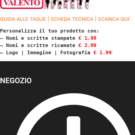
GR/M2
quantità
GUIDA ALLE TAGLIE | SCHEDA TECNICA | SCARICA QUI’
Personalizza il tuo prodotto con:
– Nomi e scritte stampate 
€ 1.99
– Nomi e scritte ricamate 
€ 2.99
– Logo | Immagine | Fotografia 
€ 1.99
NEGOZIO