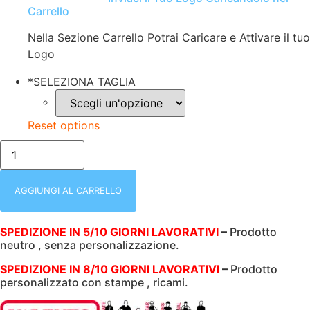
Carrello
Nella Sezione Carrello Potrai Caricare e Attivare il tuo
Logo
*
SELEZIONA TAGLIA
Reset options
BIKE
ARANCIONE
VALENTO
|
T-
AGGIUNGI AL CARRELLO
SHIRT
UOMO
|
SPEDIZIONE IN 5/10 GIORNI LAVORATIVI
–
Prodotto
MANICA
neutro , senza personalizzazione.
CORTA
|
100%
SPEDIZIONE IN 8/10 GIORNI LAVORATIVI
–
Prodotto
COTONE
personalizzato con stampe , ricami.
|
135