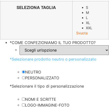
originale
attuale
SELEZIONA TAGLIA
S
M
era:
è:
L
€4.60.
€2.29.
XL
XXL
Svuota
*
COME CONFEZIONIAMO IL TUO PRODOTTO?
*
Selezionare prodotto neutro o personalizzato
NEUTRO
PERSONALIZZATO
*
Selezionare il tipo di personalizzazione
NOMI E SCRITTE
LOGO-IMMAGINE-FOTO