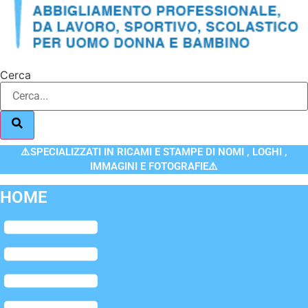
Cerca
⚠️SPECIALIZZATI IN RICAMI E STAMPE DI NOMI , LOGHI ,
IMMAGINI E FOTOGRAFIE⚠️
HOME
Flyout
Menu