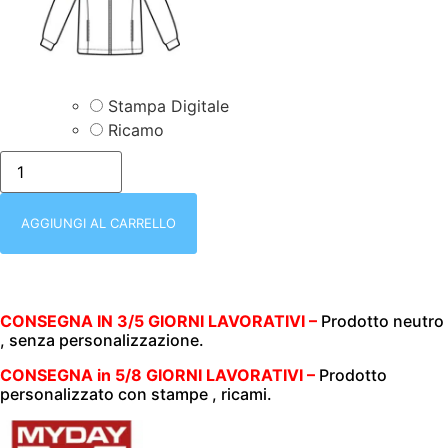
Stampa Digitale
Ricamo
blu/GIUBBOTTO
SMANICATO
|
DONNA
|
AGGIUNGI AL CARRELLO
TASCHE
LATERALI
|
IMBOTTITURA
140gr/m2
|
CONSEGNA IN 3/5 GIORNI LAVORATIVI –
Prodotto neutro
I0380
, senza personalizzazione.
FANNY
BLU
CONSEGNA in 5/8 GIORNI LAVORATIVI –
Prodotto
NAVY/GRIGIO
personalizzato con stampe , ricami.
quantità