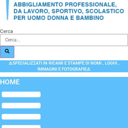
Cerca
⚠️SPECIALIZZATI IN RICAMI E STAMPE DI NOMI , LOGHI ,
IMMAGINI E FOTOGRAFIE⚠️
HOME
Flyout
Menu