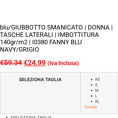
blu/GIUBBOTTO SMANICATO | DONNA |
TASCHE LATERALI | IMBOTTITURA
140gr/m2 | I0380 FANNY BLU
NAVY/GRIGIO
€
59.34
Il
€
24.99
Il
(Iva Inclusa)
prezzo
prezzo
originale
attuale
SELEZIONA TAGLIA
XS
S
era:
è:
M
€59.34.
€24.99.
L
XL
Svuota
*
SELEZIONA TAGLIA