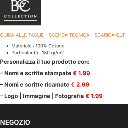
|
BCID001
BLU
NAVY
quantità
GUIDA ALLE TAGLIE – SCEHDA TECNICA – SCARICA QUI’
Materiale : 100% Cotone
Particolarità : 180 gr/m2
Personalizza il tuo prodotto con:
– Nomi e scritte stampate
€ 1.99
– Nomi e scritte ricamate
€ 2.99
– Logo | Immagine | Fotografia
€ 1.99
NEGOZIO