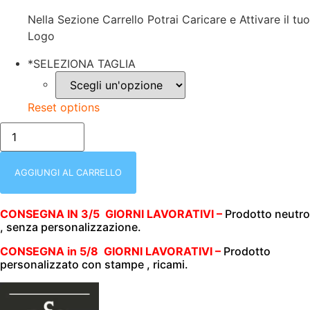
Nella Sezione Carrello Potrai Caricare e Attivare il tuo
Logo
*
SELEZIONA TAGLIA
Reset options
blu/POLO
UNISEX
(UOMO|DONNA)
|
MEZZA
AGGIUNGI AL CARRELLO
MANICA
|
100%
CONSEGNA IN 3/5 GIORNI LAVORATIVI –
Prodotto neutro
COTONE
, senza personalizzazione.
|
180
GR/M2
CONSEGNA in 5/8 GIORNI LAVORATIVI –
Prodotto
|
personalizzato con stampe , ricami.
B&C
|
2
BOTTONI