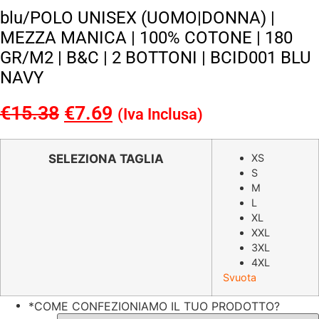
blu/POLO UNISEX (UOMO|DONNA) |
MEZZA MANICA | 100% COTONE | 180
GR/M2 | B&C | 2 BOTTONI | BCID001 BLU
NAVY
€
15.38
Il
€
7.69
Il
(Iva Inclusa)
prezzo
prezzo
originale
attuale
SELEZIONA TAGLIA
XS
S
era:
è:
M
€15.38.
€7.69.
L
XL
XXL
3XL
4XL
Svuota
*
COME CONFEZIONIAMO IL TUO PRODOTTO?