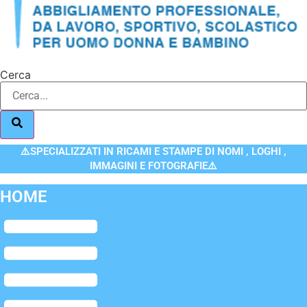
Cerca
⚠️SPECIALIZZATI IN RICAMI E STAMPE DI NOMI , LOGHI ,
IMMAGINI E FOTOGRAFIE⚠️
HOME
Flyout
Menu