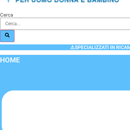
Cerca
⚠️SPECIALIZZATI IN RICA
HOME
Flyout
Menu