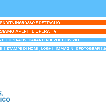
ENDITA INGROSSO E DETTAGLIO
SIAMO APERTI E OPERATIVI
TI E OPERATIVI GARANTENDOVI IL SERVIZIO
MI E STAMPE DI NOMI , LOGHI , IMMAGINI E FOTOGRAFIE⚠