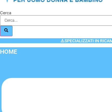
Cerca
⚠️SPECIALIZZATI IN RICA
HOME
Flyout
Menu