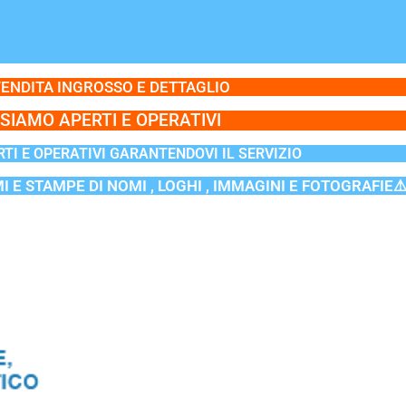
ENDITA INGROSSO E DETTAGLIO
SIAMO APERTI E OPERATIVI
TI E OPERATIVI GARANTENDOVI IL SERVIZIO
MI E STAMPE DI NOMI , LOGHI , IMMAGINI E FOTOGRAFIE⚠