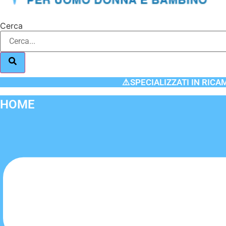
Cerca
⚠️SPECIALIZZATI IN RICA
HOME
Flyout
Menu