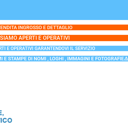
ENDITA INGROSSO E DETTAGLIO
SIAMO APERTI E OPERATIVI
TI E OPERATIVI GARANTENDOVI IL SERVIZIO
MI E STAMPE DI NOMI , LOGHI , IMMAGINI E FOTOGRAFIE⚠