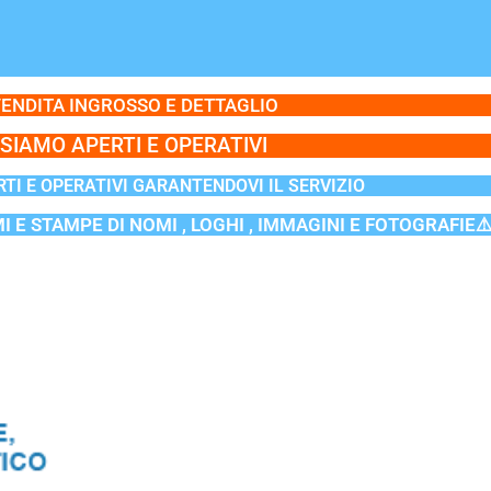
ENDITA INGROSSO E DETTAGLIO
SIAMO APERTI E OPERATIVI
TI E OPERATIVI GARANTENDOVI IL SERVIZIO
MI E STAMPE DI NOMI , LOGHI , IMMAGINI E FOTOGRAFIE⚠