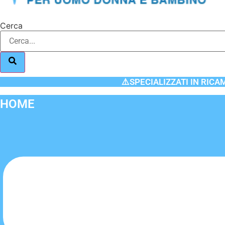
Cerca
⚠️SPECIALIZZATI IN RICA
HOME
Flyout
Menu