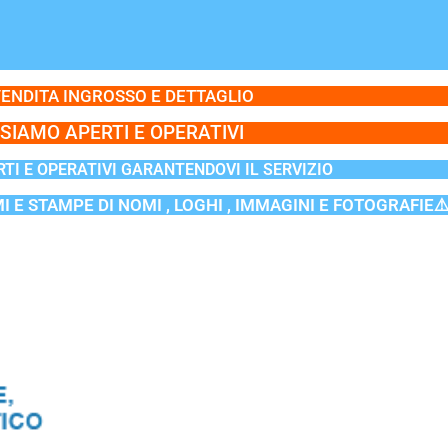
ENDITA INGROSSO E DETTAGLIO
SIAMO APERTI E OPERATIVI
TI E OPERATIVI GARANTENDOVI IL SERVIZIO
MI E STAMPE DI NOMI , LOGHI , IMMAGINI E FOTOGRAFIE⚠