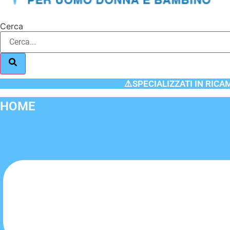
Cerca
⚠️SPECIALIZZATI IN RICA
HOME
Flyout
Menu