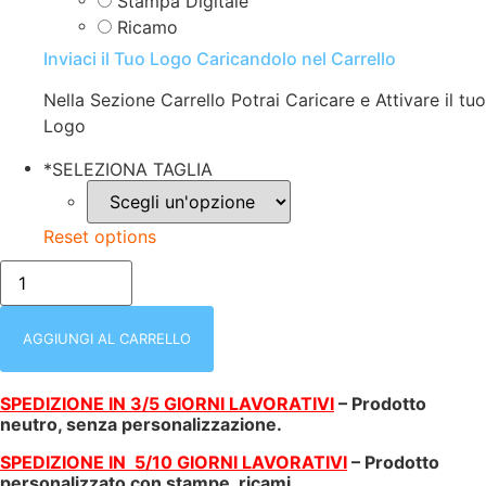
Stampa Digitale
Ricamo
Inviaci il Tuo Logo Caricandolo nel Carrello
Nella Sezione Carrello Potrai Caricare e Attivare il tuo
Logo
*
SELEZIONA TAGLIA
Reset options
BS363
PEAK
PILE
ORANGE
BS
AGGIUNGI AL CARRELLO
|
PILE
UOMO
SPEDIZIONE IN 3/5 GIORNI LAVORATIVI
– Prodotto
|
neutro, senza personalizzazione.
ZIP
INTERA
|
SPEDIZIONE IN 5/10 GIORNI LAVORATIVI
– Prodotto
CON
personalizzato con stampe, ricami.