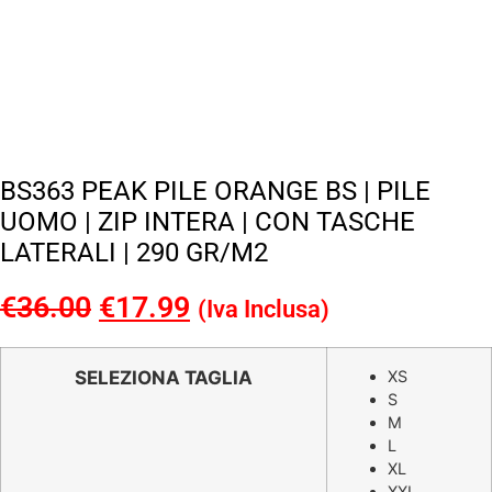
BS363 PEAK PILE ORANGE BS | PILE
UOMO | ZIP INTERA | CON TASCHE
LATERALI | 290 GR/M2
€
36.00
Il
€
17.99
Il
(Iva Inclusa)
prezzo
prezzo
originale
attuale
SELEZIONA TAGLIA
XS
S
era:
è:
M
€36.00.
€17.99.
L
XL
XXL