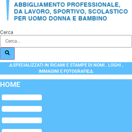
Cerca
⚠️SPECIALIZZATI IN RICAMI E STAMPE DI NOMI , LOGHI ,
IMMAGINI E FOTOGRAFIE⚠️
HOME
Flyout
Menu