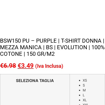
BSW150 PU – PURPLE | T-SHIRT DONNA |
MEZZA MANICA | BS | EVOLUTION | 100%
COTONE | 150 GR/M2
€
6.98
Il
€
3.49
Il
(Iva Inclusa)
prezzo
prezzo
originale
attuale
SELEZIONA TAGLIA
XS
S
era:
è:
M
€6.98.
€3.49.
L
XL
XXL