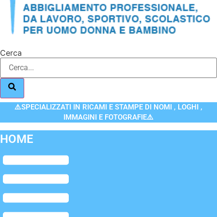
Cerca
⚠️SPECIALIZZATI IN RICAMI E STAMPE DI NOMI , LOGHI ,
IMMAGINI E FOTOGRAFIE⚠️
HOME
Flyout
Menu