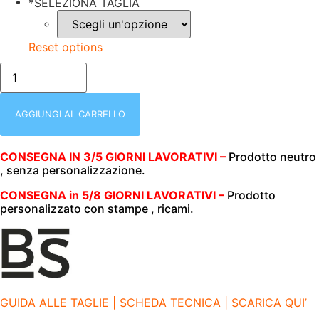
*
SELEZIONA TAGLIA
Reset options
BSW150
PU
-
PURPLE
|
AGGIUNGI AL CARRELLO
T-
SHIRT
DONNA
CONSEGNA IN 3/5 GIORNI LAVORATIVI –
Prodotto neutro
|
, senza personalizzazione.
MEZZA
MANICA
|
CONSEGNA in 5/8 GIORNI LAVORATIVI –
Prodotto
BS
personalizzato con stampe , ricami.
|
EVOLUTION
|
100%
COTONE
|
150
GR/M2
GUIDA ALLE TAGLIE | SCHEDA TECNICA | SCARICA QUI’
quantità