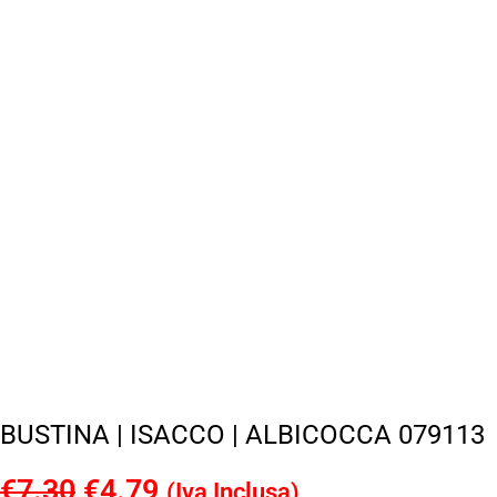
BUSTINA | ISACCO | ALBICOCCA 079113
€
7.30
Il
€
4.79
Il
(Iva Inclusa)