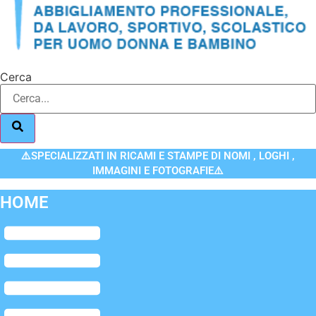
Cerca
⚠️SPECIALIZZATI IN RICAMI E STAMPE DI NOMI , LOGHI ,
IMMAGINI E FOTOGRAFIE⚠️
HOME
Flyout
Menu