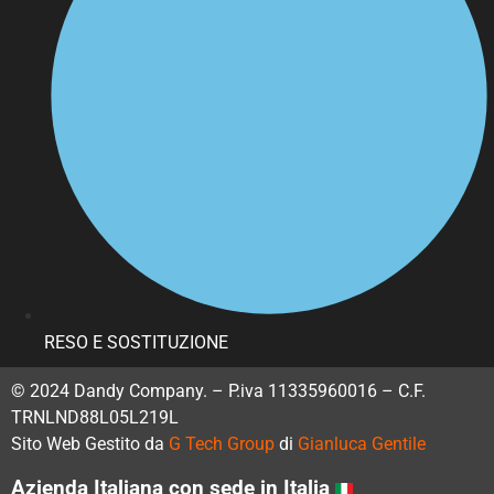
RESO E SOSTITUZIONE
© 2024 Dandy Company. – P.iva 11335960016 – C.F.
TRNLND88L05L219L
Sito Web Gestito da
G Tech Group
di
Gianluca Gentile
Azienda Italiana con sede in Italia