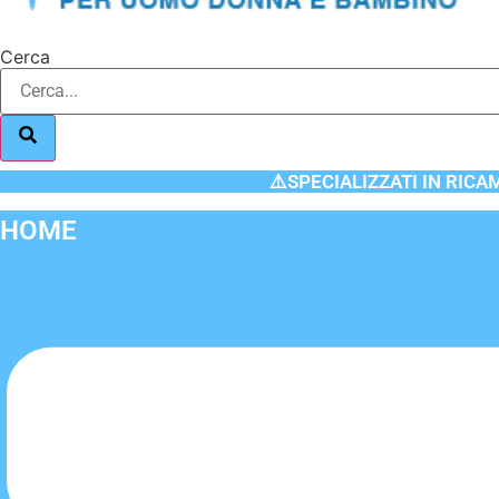
Cerca
⚠️SPECIALIZZATI IN RICA
HOME
Flyout
Menu