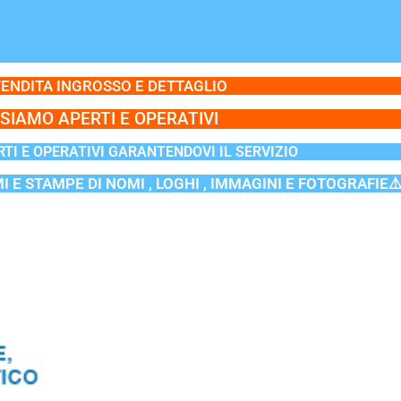
ENDITA INGROSSO E DETTAGLIO
SIAMO APERTI E OPERATIVI
TI E OPERATIVI GARANTENDOVI IL SERVIZIO
MI E STAMPE DI NOMI , LOGHI , IMMAGINI E FOTOGRAFIE⚠