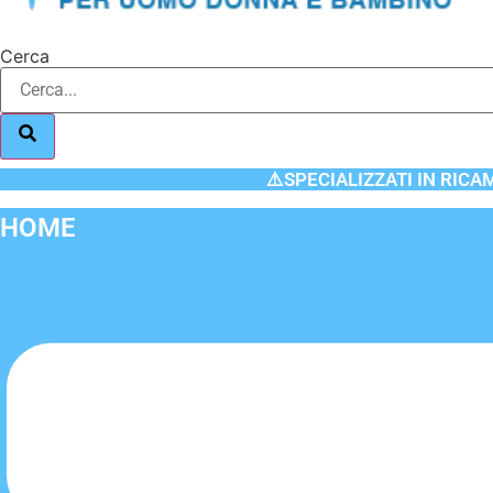
Cerca
⚠️SPECIALIZZATI IN RICA
HOME
Flyout
Menu