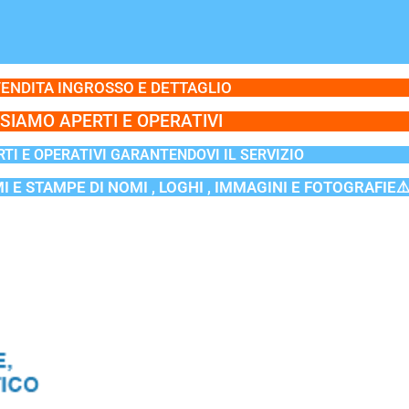
ENDITA INGROSSO E DETTAGLIO
SIAMO APERTI E OPERATIVI
TI E OPERATIVI GARANTENDOVI IL SERVIZIO
MI E STAMPE DI NOMI , LOGHI , IMMAGINI E FOTOGRAFIE⚠