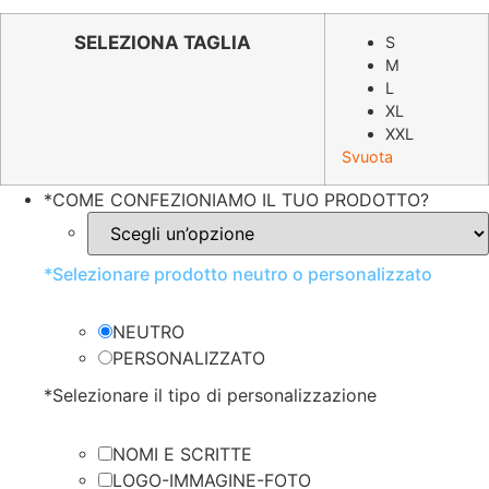
prezzo
prezzo
originale
attuale
SELEZIONA TAGLIA
S
M
era:
è:
L
€43.90.
€28.59.
XL
XXL
Svuota
*
COME CONFEZIONIAMO IL TUO PRODOTTO?
*
Selezionare prodotto neutro o personalizzato
NEUTRO
PERSONALIZZATO
*
Selezionare il tipo di personalizzazione
NOMI E SCRITTE
LOGO-IMMAGINE-FOTO