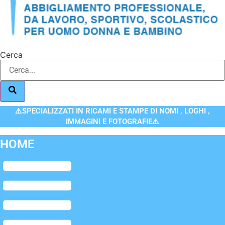
Cerca
⚠️SPECIALIZZATI IN RICAMI E STAMPE DI NOMI , LOGHI ,
IMMAGINI E FOTOGRAFIE⚠️
HOME
Flyout
Menu