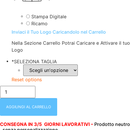
Stampa Digitale
Ricamo
Inviaci il Tuo Logo Caricandolo nel Carrello
Nella Sezione Carrello Potrai Caricare e Attivare il tuo
Logo
*
SELEZIONA TAGLIA
Reset options
CAMICIA
DONNA
|
MANICA
3/4
AGGIUNGI AL CARRELLO
|
TENERIFE
|
CONSEGNA IN 3/5 GIORNI LAVORATIVI –
Prodotto neutro
ELASTICIZZATA
, senza personalizzazione.