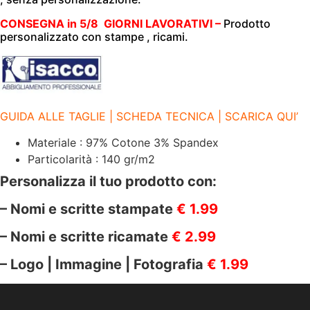
|
140
gr/m2
CONSEGNA in 5/8 GIORNI LAVORATIVI –
Prodotto
|
personalizzato con stampe , ricami.
ISACCO
|
BLACK
JEANS
025461T
quantità
GUIDA ALLE TAGLIE | SCHEDA TECNICA | SCARICA QUI’
Materiale : 97% Cotone 3% Spandex
Particolarità : 140 gr/m2
Personalizza il tuo prodotto con:
– Nomi e scritte stampate
€ 1.99
– Nomi e scritte ricamate
€ 2.99
– Logo | Immagine | Fotografia
€ 1.99