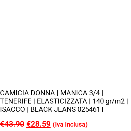
CAMICIA DONNA | MANICA 3/4 |
TENERIFE | ELASTICIZZATA | 140 gr/m2 |
ISACCO | BLACK JEANS 025461T
€
43.90
Il
€
28.59
Il
(Iva Inclusa)