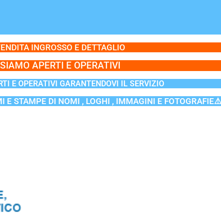
ENDITA INGROSSO E DETTAGLIO
SIAMO APERTI E OPERATIVI
TI E OPERATIVI GARANTENDOVI IL SERVIZIO
MI E STAMPE DI NOMI , LOGHI , IMMAGINI E FOTOGRAFIE⚠