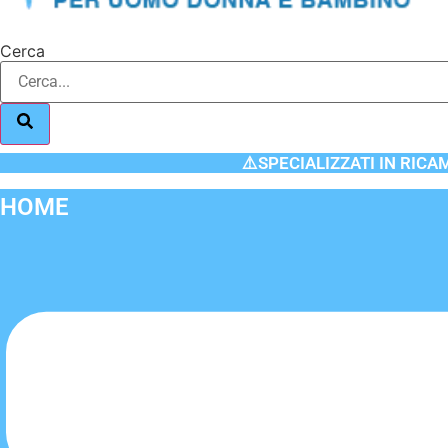
Cerca
⚠️SPECIALIZZATI IN RICA
HOME
Flyout
Menu