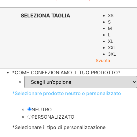
prezzo
prezzo
originale
attuale
SELEZIONA TAGLIA
XS
S
era:
è:
M
€36.98.
€18.49.
L
XL
XXL
3XL
Svuota
*
COME CONFEZIONIAMO IL TUO PRODOTTO?
*
Selezionare prodotto neutro o personalizzato
NEUTRO
PERSONALIZZATO
*
Selezionare il tipo di personalizzazione