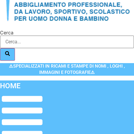
Cerca
⚠️SPECIALIZZATI IN RICAMI E STAMPE DI NOMI , LOGHI ,
IMMAGINI E FOTOGRAFIE⚠️
HOME
Flyout
Menu