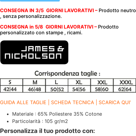
105
gr/m2
CONSEGNA IN 3/5 GIORNI LAVORATIVI –
Prodotto neutro
|
, senza personalizzazione.
JAMES
NICHOLSON
|
CONSEGNA in 5/8 GIORNI LAVORATIVI –
Prodotto
JN677
personalizzato con stampe , ricami.
ORANGE
OR
quantità
GUIDA ALLE TAGLIE | SCHEDA TECNICA | SCARICA QUI’
Materiale : 65% Poliestere 35% Cotone
Particolarità : 105 gr/m2
Personalizza il tuo prodotto con: