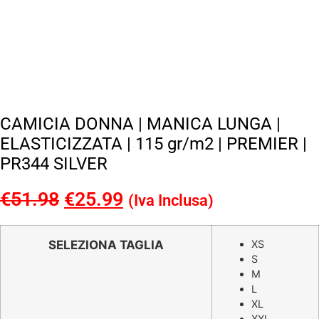
CAMICIA DONNA | MANICA LUNGA |
ELASTICIZZATA | 115 gr/m2 | PREMIER |
PR344 SILVER
€
51.98
Il
€
25.99
Il
(Iva Inclusa)
prezzo
prezzo
originale
attuale
SELEZIONA TAGLIA
XS
S
era:
è:
M
€51.98.
€25.99.
L
XL
XXL