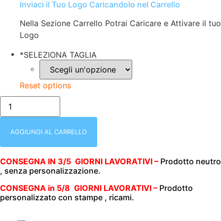
Inviaci il Tuo Logo Caricandolo nel Carrello
Nella Sezione Carrello Potrai Caricare e Attivare il tuo
Logo
*
SELEZIONA TAGLIA
Reset options
CAMICIA
DONNA
|
MANICA
LUNGA
AGGIUNGI AL CARRELLO
|
ELASTICIZZATA
|
CONSEGNA IN 3/5 GIORNI LAVORATIVI –
Prodotto neutro
115
, senza personalizzazione.
gr/m2
|
PREMIER
CONSEGNA in 5/8 GIORNI LAVORATIVI –
Prodotto
|
personalizzato con stampe , ricami.
PR344
SILVER
quantità