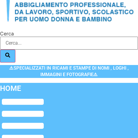
Cerca
⚠️SPECIALIZZATI IN RICAMI E STAMPE DI NOMI , LOGHI ,
IMMAGINI E FOTOGRAFIE⚠️
HOME
Flyout
Menu