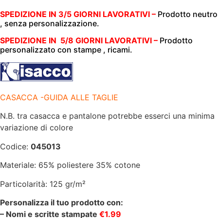
A
V
SPEDIZIONE IN 3/5 GIORNI LAVORATIVI –
Prodotto neutro
|
, senza personalizzazione.
ALBICOCCA
|115
gr/
SPEDIZIONE IN 5/8 GIORNI LAVORATIVI –
Prodotto
m2|
personalizzato con stampe , ricami.
ISACCO
|
UNISEX
quantità
CASACCA -GUIDA ALLE TAGLIE
N.B. tra casacca e pantalone potrebbe esserci una minima
variazione di colore
Codice:
045013
Materiale: 65% poliestere 35% cotone
Particolarità: 125 gr/m²
Personalizza il tuo prodotto con:
– Nomi e scritte stampate
€1.99