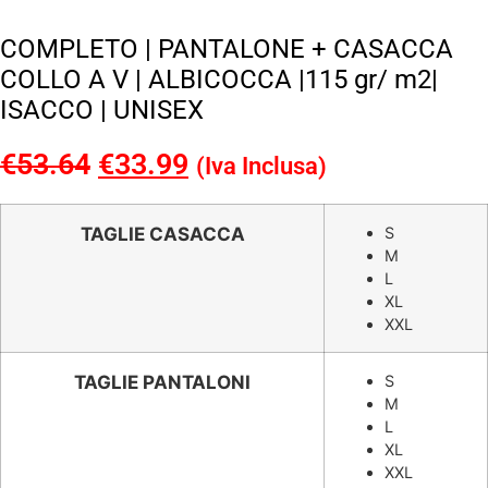
COMPLETO | PANTALONE + CASACCA
COLLO A V | ALBICOCCA |115 gr/ m2|
ISACCO | UNISEX
€
53.64
Il
€
33.99
Il
(Iva Inclusa)
prezzo
prezzo
originale
attuale
TAGLIE CASACCA
S
M
era:
è:
L
€53.64.
€33.99.
XL
XXL
TAGLIE PANTALONI
S
M
L
XL
XXL