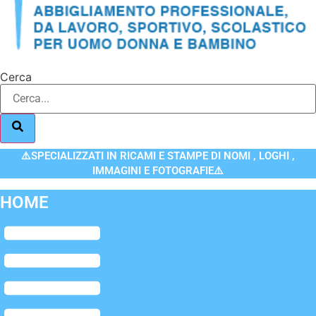
Cerca
⚠️SPECIALIZZATI IN RICAMI E STAMPE DI NOMI , LOGHI ,
IMMAGINI E FOTOGRAFIE⚠️
HOME
Flyout
Menu