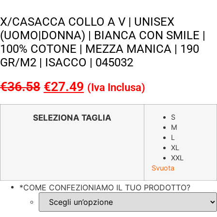
X/CASACCA COLLO A V | UNISEX
(UOMO|DONNA) | BIANCA CON SMILE |
100% COTONE | MEZZA MANICA | 190
GR/M2 | ISACCO | 045032
€
36.58
Il
€
27.49
Il
(Iva Inclusa)
prezzo
prezzo
originale
attuale
SELEZIONA TAGLIA
S
M
era:
è:
L
€36.58.
€27.49.
XL
XXL
Svuota
*
COME CONFEZIONIAMO IL TUO PRODOTTO?