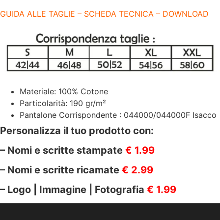
|
190
GUIDA ALLE TAGLIE – SCHEDA TECNICA – DOWNLOAD
GR/M2
|
ISACCO
|
045032
quantità
Materiale: 100% Cotone
Particolarità: 190 gr/m²
Pantalone Corrispondente : 044000/044000F Isacco
Personalizza il tuo prodotto con:
– Nomi e scritte stampate
€ 1.99
– Nomi e scritte ricamate
€ 2.99
– Logo | Immagine | Fotografia
€ 1.99