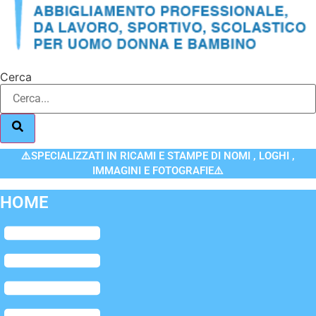
Cerca
⚠️SPECIALIZZATI IN RICAMI E STAMPE DI NOMI , LOGHI ,
IMMAGINI E FOTOGRAFIE⚠️
HOME
Flyout
Menu