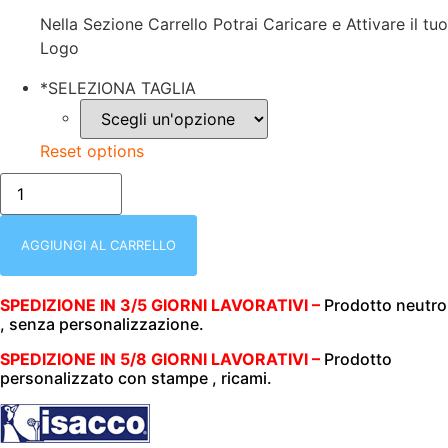
Nella Sezione Carrello Potrai Caricare e Attivare il tuo
Logo
*
SELEZIONA TAGLIA
Reset options
X/CASACCA
COLLO
A
V
|
AGGIUNGI AL CARRELLO
UNISEX
(UOMO|DONNA)
|
SPEDIZIONE IN 3/5 GIORNI LAVORATIVI –
Prodotto neutro
BIANCA
, senza personalizzazione.
CON
SMILE
|
SPEDIZIONE IN 5/8 GIORNI LAVORATIVI –
Prodotto
100%
personalizzato con stampe , ricami.
COTONE
|
MEZZA
MANICA