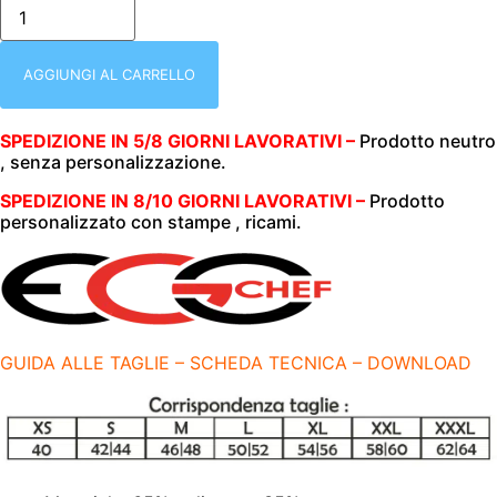
CASACCA
COLLO
V
|
BORDEAUX
AGGIUNGI AL CARRELLO
|
UNISEX
(UOMO|DONNA)
SPEDIZIONE IN 5/8 GIORNI LAVORATIVI –
Prodotto neutro
|
, senza personalizzazione.
LEONARDO
|
MEZZA
SPEDIZIONE IN 8/10 GIORNI LAVORATIVI –
Prodotto
MANICA
personalizzato con stampe , ricami.
|
EGOCHEF
|
200
GR/M2|
TAGLIE
:
XS-
GUIDA ALLE TAGLIE – SCHEDA TECNICA – DOWNLOAD
S-
M-
L-
XL-
XXL-
3XL
|