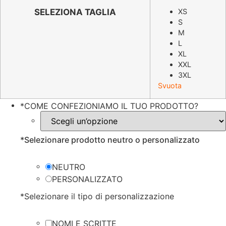
originale
attuale
SELEZIONA TAGLIA
XS
S
era:
è:
M
€39.98.
€19.99.
L
XL
XXL
3XL
Svuota
*
COME CONFEZIONIAMO IL TUO PRODOTTO?
*
Selezionare prodotto neutro o personalizzato
NEUTRO
PERSONALIZZATO
*
Selezionare il tipo di personalizzazione
NOMI E SCRITTE