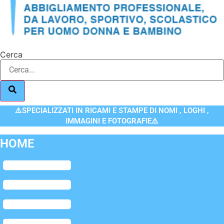
Cerca
⚠️SPECIALIZZATI IN RICAMI E STAMPE DI NOMI , LOGHI ,
IMMAGINI E FOTOGRAFIE⚠️
HOME
Flyout
Menu