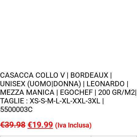
CASACCA COLLO V | BORDEAUX |
UNISEX (UOMO|DONNA) | LEONARDO |
MEZZA MANICA | EGOCHEF | 200 GR/M2|
TAGLIE : XS-S-M-L-XL-XXL-3XL |
5500003C
€
39.98
Il
€
19.99
Il
(Iva Inclusa)
prezzo
prezzo