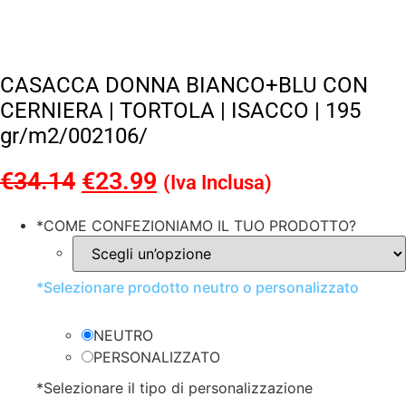
CASACCA DONNA BIANCO+BLU CON
CERNIERA | TORTOLA | ISACCO | 195
gr/m2/002106/
€
34.14
Il
€
23.99
Il
(Iva Inclusa)
prezzo
prezzo
*
COME CONFEZIONIAMO IL TUO PRODOTTO?
originale
attuale
era:
è:
*
Selezionare prodotto neutro o personalizzato
€34.14.
€23.99.
NEUTRO
PERSONALIZZATO
*
Selezionare il tipo di personalizzazione