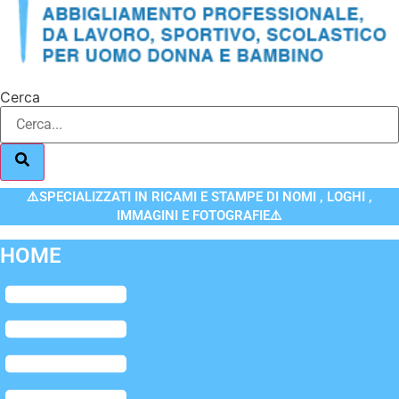
Cerca
⚠️SPECIALIZZATI IN RICAMI E STAMPE DI NOMI , LOGHI ,
IMMAGINI E FOTOGRAFIE⚠️
HOME
Flyout
Menu