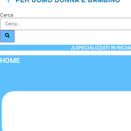
Cerca
⚠️SPECIALIZZATI IN RICA
HOME
Flyout
Menu