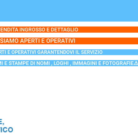
ENDITA INGROSSO E DETTAGLIO
SIAMO APERTI E OPERATIVI
TI E OPERATIVI GARANTENDOVI IL SERVIZIO
MI E STAMPE DI NOMI , LOGHI , IMMAGINI E FOTOGRAFIE⚠