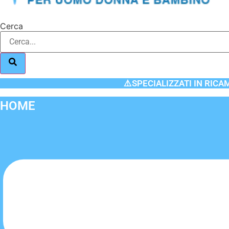
Cerca
⚠️SPECIALIZZATI IN RICA
HOME
Flyout
Menu