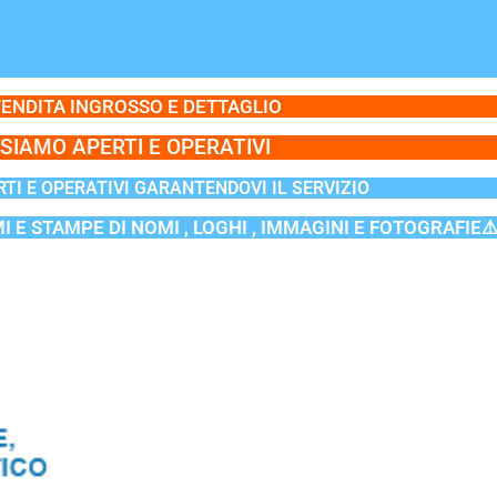
ENDITA INGROSSO E DETTAGLIO
SIAMO APERTI E OPERATIVI
TI E OPERATIVI GARANTENDOVI IL SERVIZIO
MI E STAMPE DI NOMI , LOGHI , IMMAGINI E FOTOGRAFIE⚠