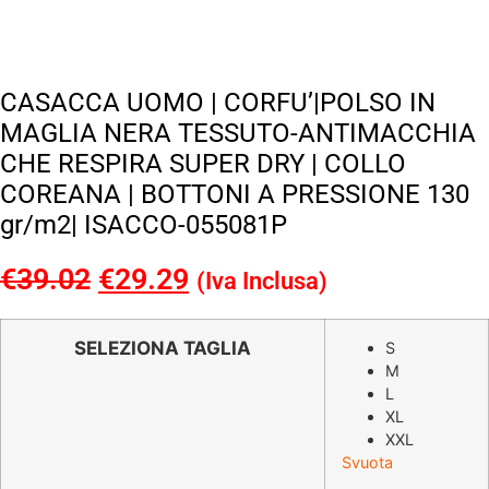
CASACCA UOMO | CORFU’|POLSO IN
MAGLIA NERA TESSUTO-ANTIMACCHIA
CHE RESPIRA SUPER DRY | COLLO
COREANA | BOTTONI A PRESSIONE 130
gr/m2| ISACCO-055081P
€
39.02
Il
€
29.29
Il
(Iva Inclusa)
prezzo
prezzo
originale
attuale
SELEZIONA TAGLIA
S
M
era:
è:
L
€39.02.
€29.29.
XL
XXL
Svuota