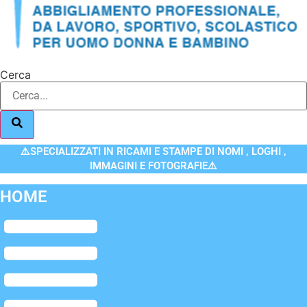
Cerca
⚠️SPECIALIZZATI IN RICAMI E STAMPE DI NOMI , LOGHI ,
IMMAGINI E FOTOGRAFIE⚠️
HOME
Flyout
Menu