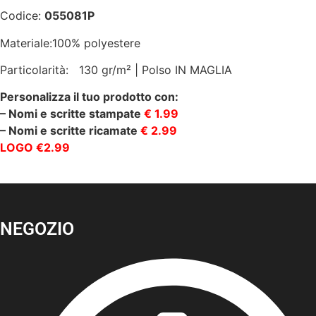
130
Codice:
055081P
gr/m2|
ISACCO-
055081P
Materiale:100% polyestere
quantità
Particolarità: 130 gr/m² | Polso IN MAGLIA
Personalizza il tuo prodotto con:
– Nomi e scritte stampate
€ 1.99
– Nomi e scritte ricamate
€ 2.99
LOGO €2.99
NEGOZIO