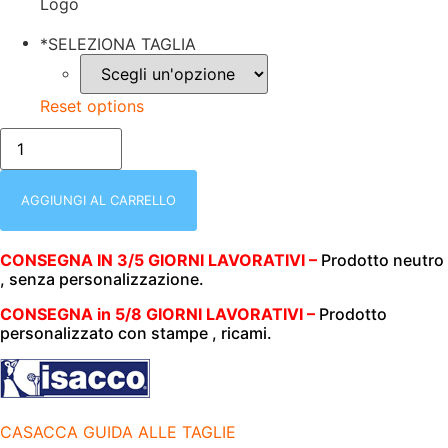
Logo
*
SELEZIONA TAGLIA
Reset options
CASACCA
UOMO
|
CORFU'|POLSO
IN
AGGIUNGI AL CARRELLO
MAGLIA
NERA
TESSUTO-
CONSEGNA IN 3/5 GIORNI LAVORATIVI –
Prodotto neutro
ANTIMACCHIA
, senza personalizzazione.
CHE
RESPIRA
SUPER
CONSEGNA in 5/8 GIORNI LAVORATIVI –
Prodotto
DRY
personalizzato con stampe , ricami.
|
COLLO
COREANA
|
BOTTONI
A
CASACCA GUIDA ALLE TAGLIE
PRESSIONE