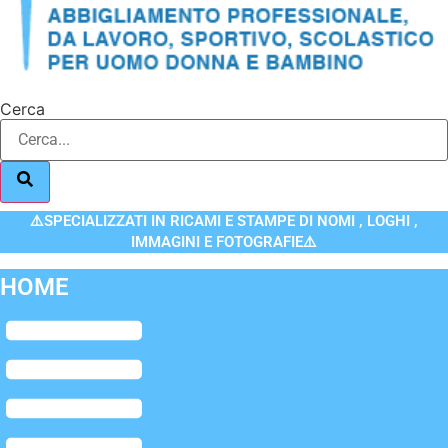
Cerca
⚠️SPECIALIZZATI IN RICAMI E STAMPE DI NOMI , LOGHI ,
IMMAGINI E FOTOGRAFIE⚠️
HOME
Flyout
Menu