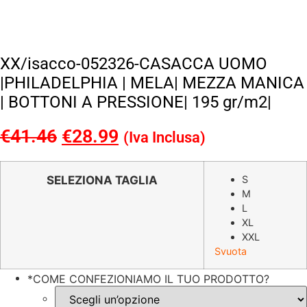
XX/isacco-052326-CASACCA UOMO
|PHILADELPHIA | MELA| MEZZA MANICA
| BOTTONI A PRESSIONE| 195 gr/m2|
€
41.46
Il
€
28.99
Il
(Iva Inclusa)
prezzo
prezzo
originale
attuale
SELEZIONA TAGLIA
S
M
era:
è:
L
€41.46.
€28.99.
XL
XXL
Svuota
*
COME CONFEZIONIAMO IL TUO PRODOTTO?