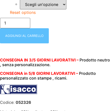
Reset options
XX/isacco-
052326-
CASACCA
UOMO
|PHILADELPHIA
AGGIUNGI AL CARRELLO
|
MELA|
MEZZA
MANICA
|
BOTTONI
CONSEGNA IN 3/5 GIORNI LAVORATIVI –
Prodotto neutro
A
, senza personalizzazione.
PRESSIONE|
195
CONSEGNA in 5/8 GIORNI LAVORATIVI –
Prodotto
gr/m2|
personalizzato con stampe , ricami.
quantità
Codice:
052326