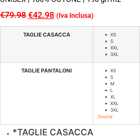
€
79.98
Il
€
42.98
Il
(Iva Inclusa)
prezzo
prezzo
originale
attuale
TAGLIE CASACCA
XS
S
era:
è:
XXL
€79.98.
€42.98.
3XL
TAGLIE PANTALONI
XS
S
M
L
XL
XXL
3XL
Svuota
*
TAGLIE CASACCA