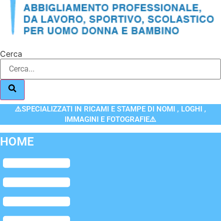
Cerca
⚠️SPECIALIZZATI IN RICAMI E STAMPE DI NOMI , LOGHI ,
IMMAGINI E FOTOGRAFIE⚠️
HOME
Flyout
Menu