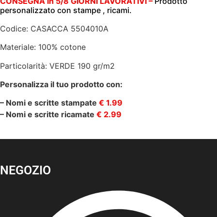
CONSEGNA in 5/8 GIORNI LAVORATIVI –
Prodotto
VASCO
personalizzato con stampe , ricami.
VERDE
|
Codice: CASACCA 5504010A
EGOCHEF
|
UNISEX
Materiale: 100% cotone
|
100%
Particolarità: VERDE 190 gr/m2
COTONE
|
Personalizza il tuo prodotto con:
190
gr/m2
quantità
– Nomi e scritte stampate
€ 1.99
– Nomi e scritte ricamate
€ 2.99
NEGOZIO