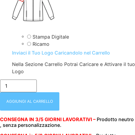
Stampa Digitale
Ricamo
Inviaci il Tuo Logo Caricandolo nel Carrello
Nella Sezione Carrello Potrai Caricare e Attivare il tuo
Logo
COMPLETO
|
CASACCA
CON
CERNIERA
AGGIUNGI AL CARRELLO
POLSO
IN
MAGLIA+PANTALONE
CONSEGNA IN 3/5 GIORNI LAVORATIVI –
Prodotto neutro
CON
, senza personalizzazione.
2
TASCHE
|