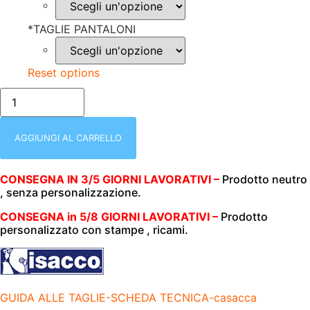
*
TAGLIE PANTALONI
Reset options
-
COMPLETO
-
CASACCA+PANTALONE
|
AGGIUNGI AL CARRELLO
UNISEX
MEZZA
MANICA
CONSEGNA IN 3/5 GIORNI LAVORATIVI –
Prodotto neutro
|
, senza personalizzazione.
BIANCO
|195
gr/m2
CONSEGNA in 5/8 GIORNI LAVORATIVI –
Prodotto
|
personalizzato con stampe , ricami.
ISACCO
-045008/
quantità
GUIDA ALLE TAGLIE-SCHEDA TECNICA-casacca