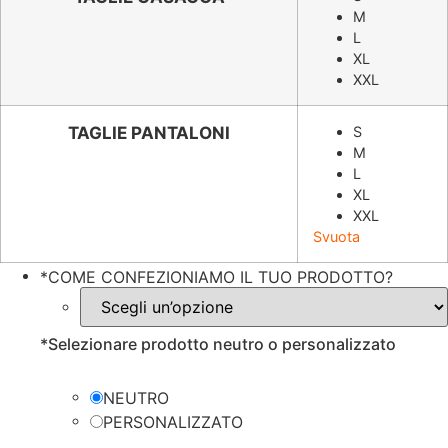
M
era:
è:
L
€45.88.
€31.99.
XL
XXL
TAGLIE PANTALONI
S
M
L
XL
XXL
Svuota
*
COME CONFEZIONIAMO IL TUO PRODOTTO?
*
Selezionare prodotto neutro o personalizzato
NEUTRO
PERSONALIZZATO