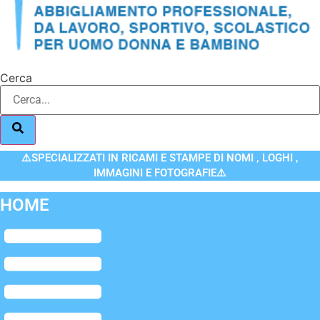
Cerca
⚠️SPECIALIZZATI IN RICAMI E STAMPE DI NOMI , LOGHI ,
IMMAGINI E FOTOGRAFIE⚠️
HOME
Flyout
Menu