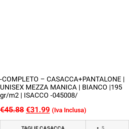
-COMPLETO – CASACCA+PANTALONE |
UNISEX MEZZA MANICA | BIANCO |195
gr/m2 | ISACCO -045008/
€
45.88
Il
€
31.99
Il
(Iva Inclusa)
prezzo
prezzo
originale
attuale
TAGLIE CASACCA
S