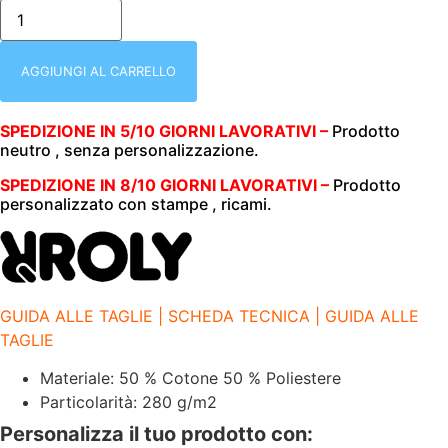
FELPA
GIROCOLLO
|
BIMBO
|
AGGIUNGI AL CARRELLO
ROLY
|
280
SPEDIZIONE IN 5/10 GIORNI LAVORATIVI –
Prodotto
G/M2
neutro , senza personalizzazione.
|1070
CLASICA
ARANCIONE
SPEDIZIONE IN 8/10 GIORNI LAVORATIVI –
Prodotto
31
personalizzato con stampe , ricami.
quantità
GUIDA ALLE TAGLIE | SCHEDA TECNICA | GUIDA ALLE
TAGLIE
Materiale: 50 % Cotone 50 % Poliestere
Particolarità: 280 g/m2
Personalizza il tuo prodotto con: