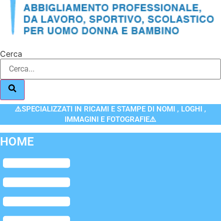
Cerca
⚠️SPECIALIZZATI IN RICAMI E STAMPE DI NOMI , LOGHI ,
IMMAGINI E FOTOGRAFIE⚠️
HOME
Flyout
Menu