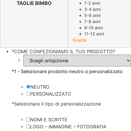
originale
attuale
TAGLIE BIMBO
1-2 anni
3-4 anni
era:
è:
5-6 anni
€21.99.
€10.99.
7-8 anni
9-10 anni
11-12 anni
Svuota
*
COME CONFEZIONIAMO IL TUO PRODOTTO?
*
1 - Selezionare prodotto neutro o personalizzato
NEUTRO
PERSONALIZZATO
*
Selezionare il tipo di personalizzazione
NOMI E SCRITTE
LOGO – IMMAGINE – FOTOGRAFIA