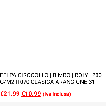
FELPA GIROCOLLO | BIMBO | ROLY | 280
G/M2 |1070 CLASICA ARANCIONE 31
€
21.99
Il
€
10.99
Il
(Iva Inclusa)
prezzo
prezzo