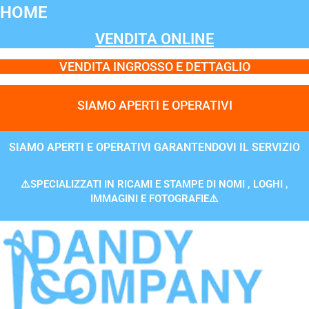
Vai
HOME
al
VENDITA ONLINE
contenuto
VENDITA INGROSSO E DETTAGLIO
SIAMO APERTI E OPERATIVI
SIAMO APERTI E OPERATIVI GARANTENDOVI IL SERVIZIO
⚠️SPECIALIZZATI IN RICAMI E STAMPE DI NOMI , LOGHI ,
IMMAGINI E FOTOGRAFIE⚠️